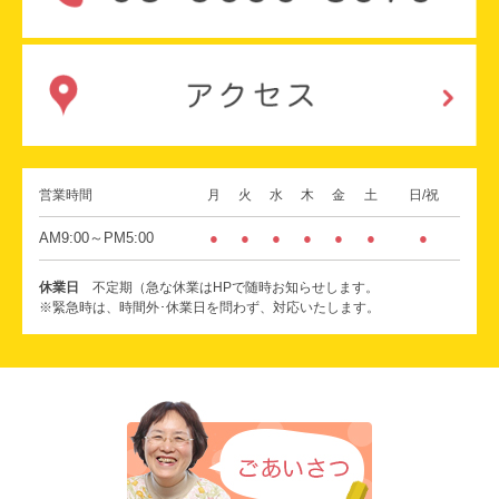
営業時間
月
火
水
木
金
土
日/祝
AM9:00～PM5:00
●
●
●
●
●
●
●
休業日
不定期（急な休業はHPで随時お知らせします。
※緊急時は、時間外･休業日を問わず、対応いたします。