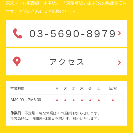
東京メトロ東西線「木場駅」･「東陽町駅」徒歩5分の助産婦石村
です。お問い合わせはお気軽にどうぞ。
営業時間
月
火
水
木
金
土
日/祝
AM9:00～PM5:00
●
●
●
●
●
●
●
休業日
不定期（急な休業はHPで随時お知らせします。
※緊急時は、時間外･休業日を問わず、対応いたします。