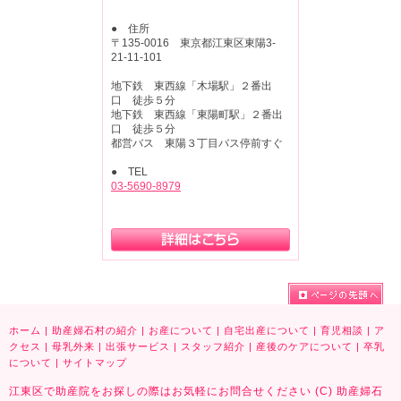
● 住所
〒135-0016 東京都江東区東陽3-
21-11-101
地下鉄 東西線「木場駅」２番出
口 徒歩５分
地下鉄 東西線「東陽町駅」２番出
口 徒歩５分
都営バス 東陽３丁目バス停前すぐ
● TEL
03-5690-8979
ホーム
|
助産婦石村の紹介
|
お産について
|
自宅出産について
|
育児相談
|
ア
クセス
|
母乳外来
|
出張サービス
|
スタッフ紹介
|
産後のケアについて
|
卒乳
について
|
サイトマップ
江東区で助産院をお探しの際はお気軽にお問合せください (C) 助産婦石