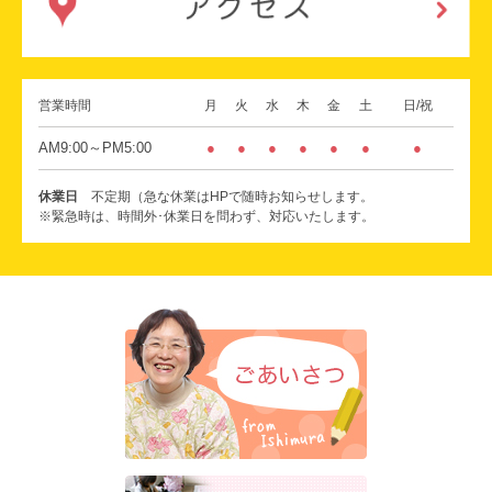
営業時間
月
火
水
木
金
土
日/祝
AM9:00～PM5:00
●
●
●
●
●
●
●
休業日
不定期（急な休業はHPで随時お知らせします。
※緊急時は、時間外･休業日を問わず、対応いたします。