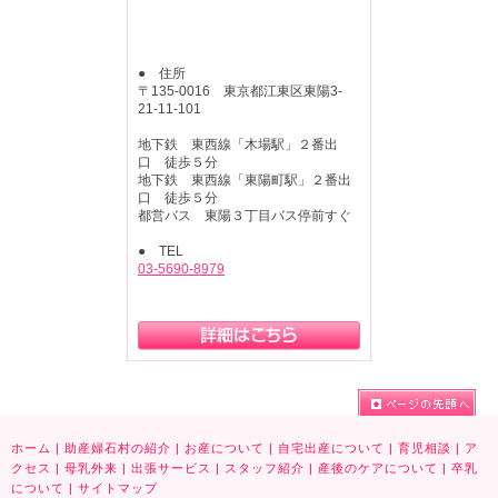
● 住所
〒135-0016 東京都江東区東陽3-
21-11-101
地下鉄 東西線「木場駅」２番出
口 徒歩５分
地下鉄 東西線「東陽町駅」２番出
口 徒歩５分
都営バス 東陽３丁目バス停前すぐ
● TEL
03-5690-8979
ホーム
|
助産婦石村の紹介
|
お産について
|
自宅出産について
|
育児相談
|
ア
クセス
|
母乳外来
|
出張サービス
|
スタッフ紹介
|
産後のケアについて
|
卒乳
について
|
サイトマップ