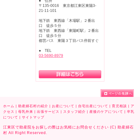
● 住所
〒135-0016 東京都江東区東陽3-
21-11-101
地下鉄 東西線「木場駅」２番出
口 徒歩５分
地下鉄 東西線「東陽町駅」２番出
口 徒歩５分
都営バス 東陽３丁目バス停前すぐ
● TEL
03-5690-8979
ホーム
|
助産婦石村の紹介
|
お産について
|
自宅出産について
|
育児相談
|
ア
クセス
|
母乳外来
|
出張サービス
|
スタッフ紹介
|
産後のケアについて
|
卒乳
について
|
サイトマップ
江東区で助産院をお探しの際はお気軽にお問合せください (C) 助産婦石
村 All Right Reserved.