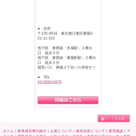
● 住所
〒135-0016 東京都江東区東陽3-
21-11-101
地下鉄 東西線「木場駅」２番出
口 徒歩５分
地下鉄 東西線「東陽町駅」２番出
口 徒歩５分
都営バス 東陽３丁目バス停前すぐ
● TEL
03-5690-8979
ホーム
|
助産婦石村の紹介
|
お産について
|
自宅出産について
|
育児相談
|
ア