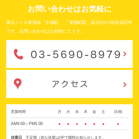
お問い合わせはお気軽に
東京メトロ東西線「木場駅」･「東陽町駅」徒歩5分の助産婦石村
です。お問い合わせはお気軽にどうぞ。
営業時間
月
火
水
木
金
土
日/祝
AM9:00～PM5:00
●
●
●
●
●
●
●
休業日
不定期（急な休業はHPで随時お知らせします。