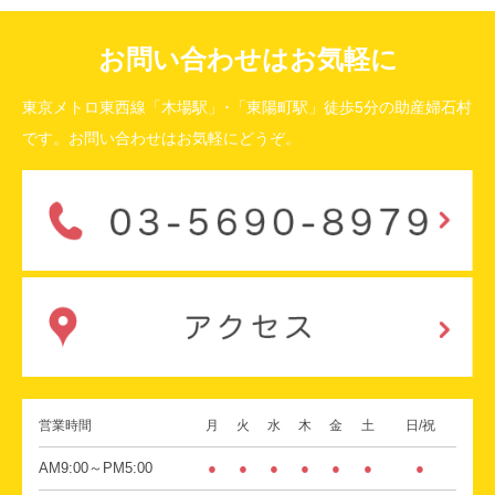
お問い合わせはお気軽に
東京メトロ東西線「木場駅」･「東陽町駅」徒歩5分の助産婦石村
です。お問い合わせはお気軽にどうぞ。
営業時間
月
火
水
木
金
土
日/祝
AM9:00～PM5:00
●
●
●
●
●
●
●