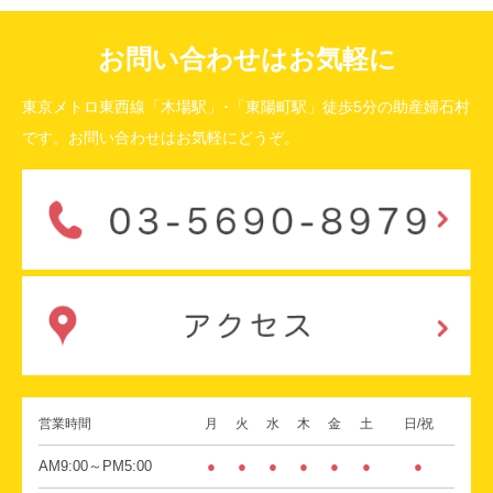
お問い合わせはお気軽に
東京メトロ東西線「木場駅」･「東陽町駅」徒歩5分の助産婦石村
です。お問い合わせはお気軽にどうぞ。
営業時間
月
火
水
木
金
土
日/祝
AM9:00～PM5:00
●
●
●
●
●
●
●