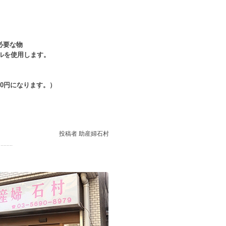
必要な物
を使用します。
00円になります。）
投稿者 助産婦石村