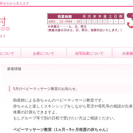
産を心から支えます
ます
について
お産について
自宅出産について
出産
の紹介
お産について
産後のケ
新着情報
介
妊婦健診
育児相談
質問
費用について
母乳外来
5月のベビーマッサージ教室のお知らせ。
卒乳につ
助産師による赤ちゃんのベビーマッサージ教室です。
赤ちゃんと楽しくスキンシップをしながら育児や母乳等の相談が出来
出張サー
体重の計測もできますよ。
もしグループ等で別の日程で受けたい方はご相談ください。
ベビーマッサージ教室（1ヵ月～9ヶ月程度の赤ちゃん）