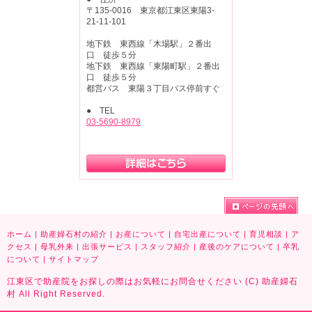
〒135-0016 東京都江東区東陽3-
21-11-101
地下鉄 東西線「木場駅」２番出
口 徒歩５分
地下鉄 東西線「東陽町駅」２番出
口 徒歩５分
都営バス 東陽３丁目バス停前すぐ
● TEL
03-5690-8979
ホーム
|
助産婦石村の紹介
|
お産について
|
自宅出産について
|
育児相談
|
ア
クセス
|
母乳外来
|
出張サービス
|
スタッフ紹介
|
産後のケアについて
|
卒乳
について
|
サイトマップ
江東区で助産院をお探しの際はお気軽にお問合せください (C) 助産婦石
村 All Right Reserved.