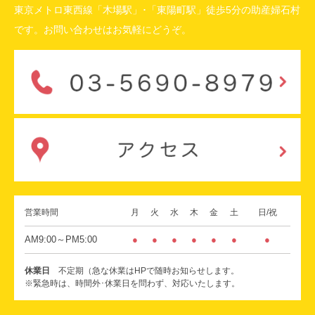
東京メトロ東西線「木場駅」･「東陽町駅」徒歩5分の助産婦石村
です。お問い合わせはお気軽にどうぞ。
営業時間
月
火
水
木
金
土
日/祝
AM9:00～PM5:00
●
●
●
●
●
●
●
休業日
不定期（急な休業はHPで随時お知らせします。
※緊急時は、時間外･休業日を問わず、対応いたします。