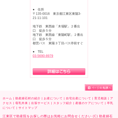
● 住所
〒135-0016 東京都江東区東陽3-
21-11-101
地下鉄 東西線「木場駅」２番出
口 徒歩５分
地下鉄 東西線「東陽町駅」２番出
口 徒歩５分
都営バス 東陽３丁目バス停前すぐ
● TEL
03-5690-8979
ホーム
|
助産婦石村の紹介
|
お産について
|
自宅出産について
|
育児相談
|
ア
クセス
|
母乳外来
|
出張サービス
|
スタッフ紹介
|
産後のケアについて
|
卒乳
について
|
サイトマップ
江東区で助産院をお探しの際はお気軽にお問合せください (C) 助産婦石