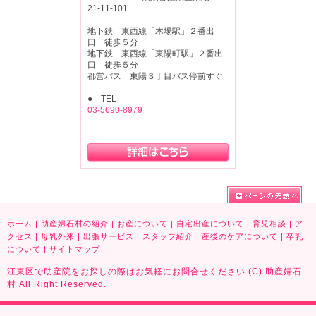
21-11-101
地下鉄 東西線「木場駅」２番出
口 徒歩５分
地下鉄 東西線「東陽町駅」２番出
口 徒歩５分
都営バス 東陽３丁目バス停前すぐ
● TEL
03-5690-8979
ホーム
|
助産婦石村の紹介
|
お産について
|
自宅出産について
|
育児相談
|
ア
クセス
|
母乳外来
|
出張サービス
|
スタッフ紹介
|
産後のケアについて
|
卒乳
について
|
サイトマップ
江東区で助産院をお探しの際はお気軽にお問合せください (C) 助産婦石
村 All Right Reserved.