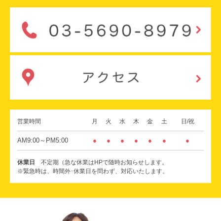
営業時間
月
火
水
木
金
土
日/祝
AM9:00～PM5:00
●
●
●
●
●
●
●
休業日
不定期（急な休業はHPで随時お知らせします。
※緊急時は、時間外･休業日を問わず、対応いたします。