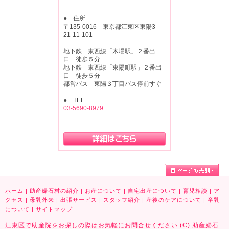
● 住所
〒135-0016 東京都江東区東陽3-
21-11-101
地下鉄 東西線「木場駅」２番出
口 徒歩５分
地下鉄 東西線「東陽町駅」２番出
口 徒歩５分
都営バス 東陽３丁目バス停前すぐ
● TEL
03-5690-8979
ホーム
|
助産婦石村の紹介
|
お産について
|
自宅出産について
|
育児相談
|
ア
クセス
|
母乳外来
|
出張サービス
|
スタッフ紹介
|
産後のケアについて
|
卒乳
について
|
サイトマップ
江東区で助産院をお探しの際はお気軽にお問合せください (C) 助産婦石