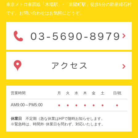
東京メトロ東西線「木場駅」･「東陽町駅」徒歩5分の助産婦石村
です。お問い合わせはお気軽にどうぞ。
営業時間
月
火
水
木
金
土
日/祝
AM9:00～PM5:00
●
●
●
●
●
●
●
休業日
不定期（急な休業はHPで随時お知らせします。
※緊急時は、時間外･休業日を問わず、対応いたします。