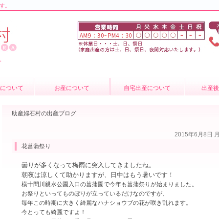
す。
。
について
お産について
自宅出産について
出産
の紹介
お産について
産後のケ
助産婦石村の出産ブログ
介
妊婦健診
育児相談
2015年6月8日 
質問
費用について
母乳外来
花菖蒲祭り
卒乳につ
曇りが多くなって梅雨に突入してきましたね。
朝夜は涼しくて助かりますが、日中はもう暑いです！
出張サー
横十間川親水公園入口の菖蒲園で今年も菖蒲祭りが始まりました。
お祭りといってものぼりが立っているだけなのですが、
毎年この時期に大きく綺麗なハナショウブの花が咲き乱れます。
今とっても綺麗ですよ！