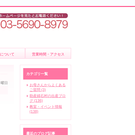
後について
営業時間・アクセス
ア
カテゴリ一覧
月曜日
お母さんからよくある
ご質問 (3)
助産婦石村の出産ブロ
いて
グ (136)
教室・イベント情報
(138)
ビス
最近のブログ記事