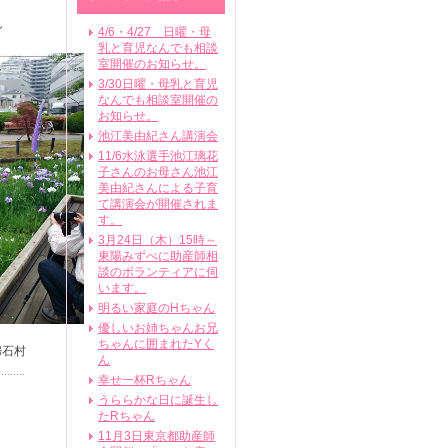
し
4/6・4/27 日曜・母
乳と育児なんでも相談
室開催のお知らせ。
3/30日曜・母乳と育児
なんでも相談室開催の
お知らせ。
池江美由紀さん講演会
11/6水泳選手池江璃花
子さんのお母さん池江
美由紀さんによる子育
て講演会が開催されま
す。
3月24日（木）15時～
東陽みずべに助産師相
談のボランティアに伺
います。
明るい家庭のHちゃん
優しいお姉ちゃんお兄
ちゃんに囲まれたYく
婦石村
ん
幸せ一杯Rちゃん
うららかな日に誕生し
たRちゃん
11月3日東京都助産師