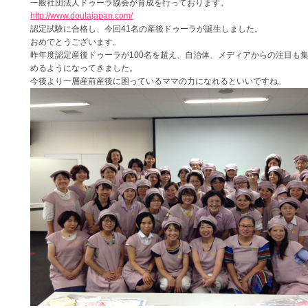
一般社団法人ドゥーラ協会が育成を行っております。
http://www.doulajapan.com/
認定試験に合格し、今回41名の産後ドゥーラが誕生しました。
おめでとうございます。
昨年度認定産後ドゥーラが100名を超え、自治体、メディアからの注目も
めるようになってきました。
今後より一層産前産後に困っているママの力になれるといいですね。