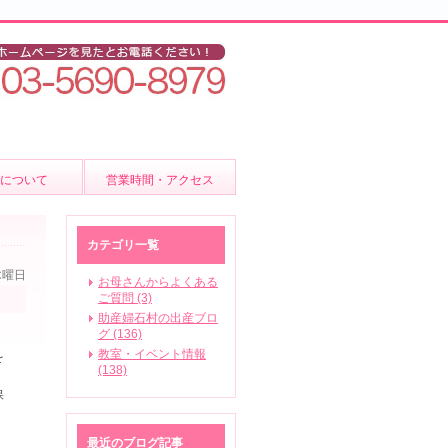
後について
営業時間・アクセス
ア
カテゴリ一覧
木曜日
お母さんからよくある
ご質問 (3)
助産婦石村の出産ブロ
いて
グ (136)
教室・イベント情報
を
(138)
ビス
保
最近のブログ記事