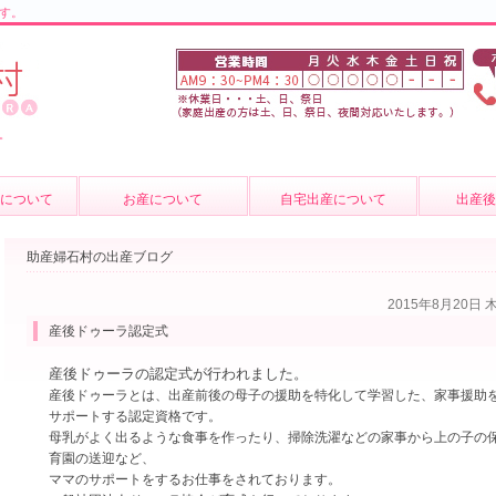
す。
。
について
お産について
自宅出産について
出産
の紹介
お産について
産後のケ
助産婦石村の出産ブログ
介
妊婦健診
育児相談
2015年8月20日 
質問
費用について
母乳外来
産後ドゥーラ認定式
卒乳につ
産後ドゥーラの認定式が行われました。
産後ドゥーラとは、出産前後の母子の援助を特化して学習した、家事援助
出張サー
サポートする認定資格です。
母乳がよく出るような食事を作ったり、掃除洗濯などの家事から上の子の
育園の送迎など、
ママのサポートをするお仕事をされております。