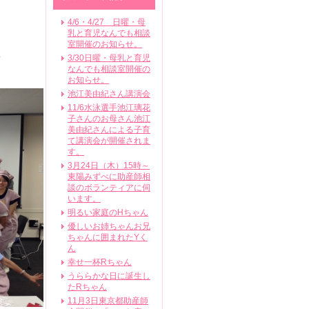
4/6・4/27 日曜・母
乳と育児なんでも相談
室開催のお知らせ。
集
3/30日曜・母乳と育児
なんでも相談室開催の
お知らせ。
池江美由紀さん講演会
11/6水泳選手池江璃花
子さんのお母さん池江
美由紀さんによる子育
て講演会が開催されま
す。
3月24日（木）15時～
東陽みずべに助産師相
談のボランティアに伺
います。
明るい家庭のHちゃん
優しいお姉ちゃんお兄
ちゃんに囲まれたYく
ん
幸せ一杯Rちゃん
うららかな日に誕生し
たRちゃん
11月3日東京都助産師