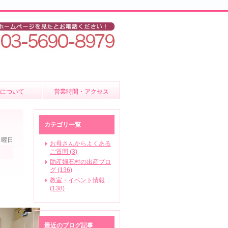
後について
営業時間・アクセス
ア
カテゴリ一覧
月曜日
お母さんからよくある
ご質問 (3)
助産婦石村の出産ブロ
いて
グ (136)
教室・イベント情報
(138)
ビス
最近のブログ記事