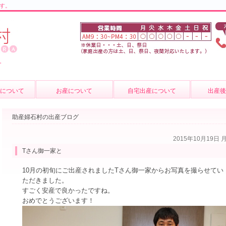
す。
。
について
お産について
自宅出産について
出産
の紹介
お産について
産後のケ
助産婦石村の出産ブログ
介
妊婦健診
育児相談
2015年10月19日 
質問
費用について
母乳外来
Tさん御一家と
卒乳につ
10月の初旬にご出産されましたTさん御一家からお写真を撮らせてい
ただきました。
出張サー
すごく安産で良かったですね。
おめでとうございます！