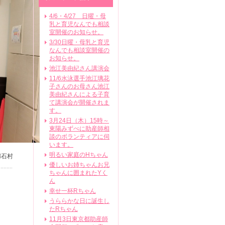
4/6・4/27 日曜・母
乳と育児なんでも相談
室開催のお知らせ。
3/30日曜・母乳と育児
なんでも相談室開催の
お知らせ。
池江美由紀さん講演会
11/6水泳選手池江璃花
子さんのお母さん池江
美由紀さんによる子育
て講演会が開催されま
す。
3月24日（木）15時～
東陽みずべに助産師相
談のボランティアに伺
います。
明るい家庭のHちゃん
婦石村
優しいお姉ちゃんお兄
ちゃんに囲まれたYく
ん
幸せ一杯Rちゃん
うららかな日に誕生し
たRちゃん
11月3日東京都助産師