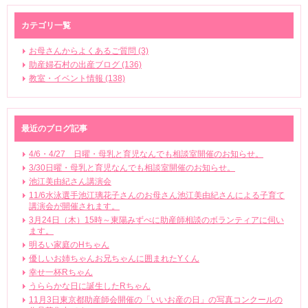
カテゴリ一覧
お母さんからよくあるご質問 (3)
助産婦石村の出産ブログ (136)
教室・イベント情報 (138)
最近のブログ記事
4/6・4/27 日曜・母乳と育児なんでも相談室開催のお知らせ。
3/30日曜・母乳と育児なんでも相談室開催のお知らせ。
池江美由紀さん講演会
11/6水泳選手池江璃花子さんのお母さん池江美由紀さんによる子育て
講演会が開催されます。
3月24日（木）15時～東陽みずべに助産師相談のボランティアに伺い
ます。
明るい家庭のHちゃん
優しいお姉ちゃんお兄ちゃんに囲まれたYくん
幸せ一杯Rちゃん
うららかな日に誕生したRちゃん
11月3日東京都助産師会開催の「いいお産の日」の写真コンクールの