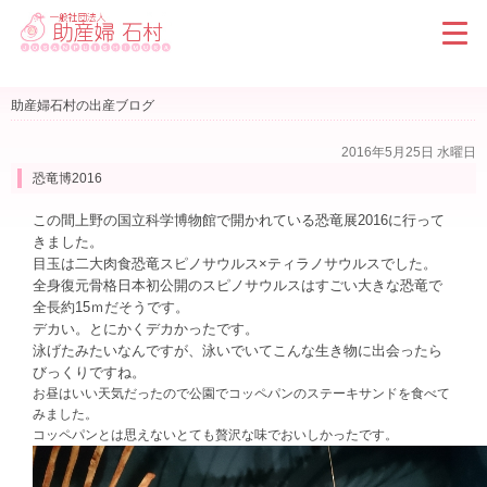
助産婦石村の出産ブログ
2016年5月25日 水曜日
恐竜博2016
この間上野の国立科学博物館で開かれている恐竜展2016に行って
きました。
目玉は二大肉食恐竜スピノサウルス×ティラノサウルスでした。
全身復元骨格日本初公開のスピノサウルスはすごい大きな恐竜で
全長約15ｍだそうです。
デカい。とにかくデカかったです。
泳げたみたいなんですが、泳いでいてこんな生き物に出会ったら
びっくりですね。
お昼はいい天気だったので公園でコッペパンのステーキサンドを食べて
みました。
コッペパンとは思えないとても贅沢な味でおいしかったです。