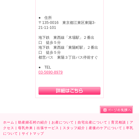
● 住所
〒135-0016 東京都江東区東陽3-
21-11-101
地下鉄 東西線「木場駅」２番出
口 徒歩５分
地下鉄 東西線「東陽町駅」２番出
口 徒歩５分
都営バス 東陽３丁目バス停前すぐ
● TEL
03-5690-8979
ホーム
|
助産婦石村の紹介
|
お産について
|
自宅出産について
|
育児相談
|
ア
クセス
|
母乳外来
|
出張サービス
|
スタッフ紹介
|
産後のケアについて
|
卒乳
について
|
サイトマップ