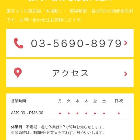
東京メトロ東西線「木場駅」･「東陽町駅」徒歩5分の助産婦石村
です。お問い合わせはお気軽にどうぞ。
営業時間
月
火
水
木
金
土
日/祝
AM9:00～PM5:00
●
●
●
●
●
●
●
休業日
不定期（急な休業はHPで随時お知らせします。
※緊急時は、時間外･休業日を問わず、対応いたします。