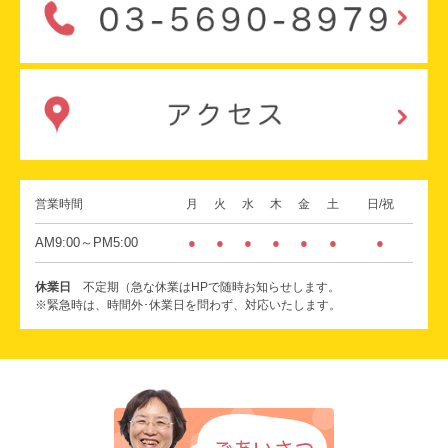
営業時間
月
火
水
木
金
土
日/祝
AM9:00～PM5:00
●
●
●
●
●
●
●
休業日
不定期（急な休業はHPで随時お知らせします。
※緊急時は、時間外･休業日を問わず、対応いたします。