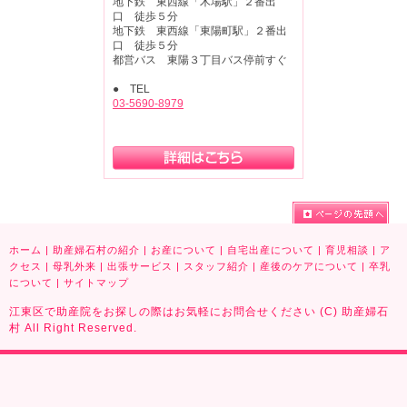
地下鉄 東西線「木場駅」２番出
口 徒歩５分
地下鉄 東西線「東陽町駅」２番出
口 徒歩５分
都営バス 東陽３丁目バス停前すぐ
● TEL
03-5690-8979
ホーム
|
助産婦石村の紹介
|
お産について
|
自宅出産について
|
育児相談
|
ア
クセス
|
母乳外来
|
出張サービス
|
スタッフ紹介
|
産後のケアについて
|
卒乳
について
|
サイトマップ
江東区で助産院をお探しの際はお気軽にお問合せください (C) 助産婦石
村 All Right Reserved.