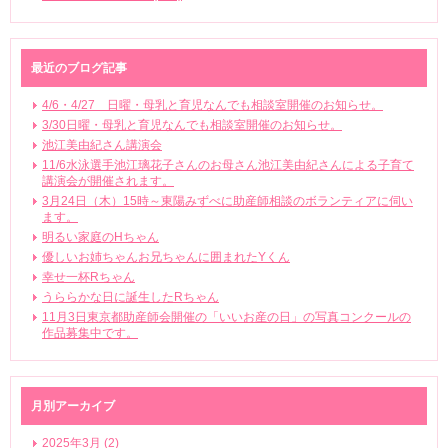
最近のブログ記事
4/6・4/27 日曜・母乳と育児なんでも相談室開催のお知らせ。
3/30日曜・母乳と育児なんでも相談室開催のお知らせ。
池江美由紀さん講演会
11/6水泳選手池江璃花子さんのお母さん池江美由紀さんによる子育て
講演会が開催されます。
3月24日（木）15時～東陽みずべに助産師相談のボランティアに伺い
ます。
明るい家庭のHちゃん
優しいお姉ちゃんお兄ちゃんに囲まれたYくん
幸せ一杯Rちゃん
うららかな日に誕生したRちゃん
11月3日東京都助産師会開催の「いいお産の日」の写真コンクールの
作品募集中です。
月別アーカイブ
2025年3月 (2)