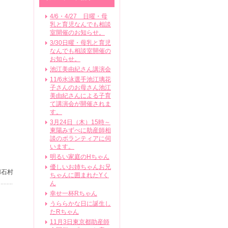
4/6・4/27 日曜・母
乳と育児なんでも相談
室開催のお知らせ。
3/30日曜・母乳と育児
なんでも相談室開催の
お知らせ。
池江美由紀さん講演会
11/6水泳選手池江璃花
子さんのお母さん池江
美由紀さんによる子育
て講演会が開催されま
す。
3月24日（木）15時～
東陽みずべに助産師相
談のボランティアに伺
います。
明るい家庭のHちゃん
優しいお姉ちゃんお兄
婦石村
ちゃんに囲まれたYく
ん
幸せ一杯Rちゃん
うららかな日に誕生し
たRちゃん
11月3日東京都助産師