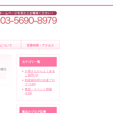
後について
営業時間・アクセス
ア
カテゴリ一覧
金曜日
お母さんからよくある
ご質問 (3)
助産婦石村の出産ブロ
いて
グ (136)
教室・イベント情報
(138)
ビス
最近のブログ記事