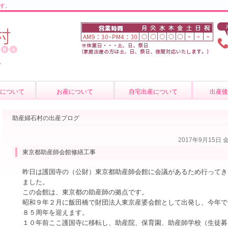
す。
。
について
お産について
自宅出産について
出産
の紹介
お産について
産後のケ
助産婦石村の出産ブログ
介
妊婦健診
育児相談
2017年9月15日 
質問
費用について
母乳外来
東京都助産師会館修繕工事
卒乳につ
昨日は護国寺の（公財）東京都助産師会館に会議があるため行ってき
ました。
出張サー
この会館は、東京都の助産師の拠点です。
昭和９年２月に飯田橋で財団法人東京産婆会館として出発し、今年で
８５周年を迎えます。
１０年前ここ護国寺に移転し、助産院、保育園、助産師学校（生徒募