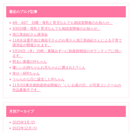
最近のブログ記事
4/6・4/27 日曜・母乳と育児なんでも相談室開催のお知らせ。
3/30日曜・母乳と育児なんでも相談室開催のお知らせ。
池江美由紀さん講演会
11/6水泳選手池江璃花子さんのお母さん池江美由紀さんによる子育て
講演会が開催されます。
3月24日（木）15時～東陽みずべに助産師相談のボランティアに伺い
ます。
明るい家庭のHちゃん
優しいお姉ちゃんお兄ちゃんに囲まれたYくん
幸せ一杯Rちゃん
うららかな日に誕生したRちゃん
11月3日東京都助産師会開催の「いいお産の日」の写真コンクールの
作品募集中です。
月別アーカイブ
2025年3月 (2)
2022年12月 (1)