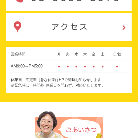
営業時間
月
火
水
木
金
土
日/祝
AM9:00～PM5:00
●
●
●
●
●
●
●
休業日
不定期（急な休業はHPで随時お知らせします。
※緊急時は、時間外･休業日を問わず、対応いたします。