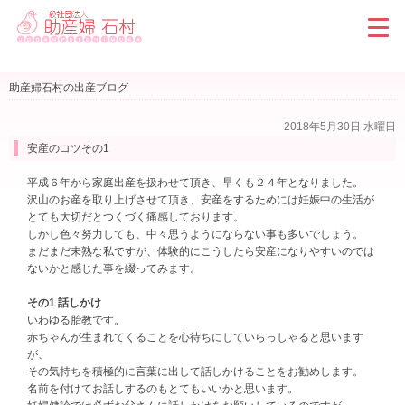
助産婦石村の出産ブログ
2018年5月30日 水曜日
安産のコツその1
平成６年から家庭出産を扱わせて頂き、早くも２４年となりました。
沢山のお産を取り上げさせて頂き、安産をするためには妊娠中の生活が
とても大切だとつくづく痛感しております。
しかし色々努力しても、中々思うようにならない事も多いでしょう。
まだまだ未熟な私ですが、体験的にこうしたら安産になりやすいのでは
ないかと感じた事を綴ってみます。
その1 話しかけ
いわゆる胎教です。
赤ちゃんが生まれてくることを心待ちにしていらっしゃると思います
が、
その気持ちを積極的に言葉に出して話しかけることをお勧めします。
名前を付けてお話しするのもとてもいいかと思います。