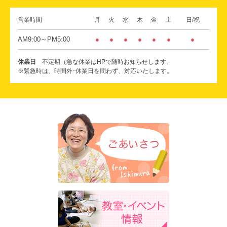
営業時間
月
火
水
木
金
土
日/祝
AM9:00～PM5:00
●
●
●
●
●
●
●
休業日
不定期（急な休業はHPで随時お知らせします。
※緊急時は、時間外･休業日を問わず、対応いたします。