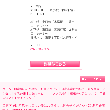
● 住所
〒135-0016 東京都江東区東陽3-
21-11-101
地下鉄 東西線「木場駅」２番出
口 徒歩５分
地下鉄 東西線「東陽町駅」２番出
口 徒歩５分
都営バス 東陽３丁目バス停前すぐ
● TEL
03-5690-8979
ホーム
|
助産婦石村の紹介
|
お産について
|
自宅出産について
|
育児相談
|
ア
クセス
|
母乳外来
|
出張サービス
|
スタッフ紹介
|
産後のケアについて
|
卒乳
について
|
サイトマップ
江東区で助産院をお探しの際はお気軽にお問合せください (C) 助産婦石
村 All Right Reserved.