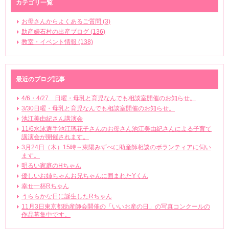
カテゴリ一覧
お母さんからよくあるご質問 (3)
助産婦石村の出産ブログ (136)
教室・イベント情報 (138)
最近のブログ記事
4/6・4/27 日曜・母乳と育児なんでも相談室開催のお知らせ。
3/30日曜・母乳と育児なんでも相談室開催のお知らせ。
池江美由紀さん講演会
11/6水泳選手池江璃花子さんのお母さん池江美由紀さんによる子育て
講演会が開催されます。
3月24日（木）15時～東陽みずべに助産師相談のボランティアに伺い
ます。
明るい家庭のHちゃん
優しいお姉ちゃんお兄ちゃんに囲まれたYくん
幸せ一杯Rちゃん
うららかな日に誕生したRちゃん
11月3日東京都助産師会開催の「いいお産の日」の写真コンクールの
作品募集中です。