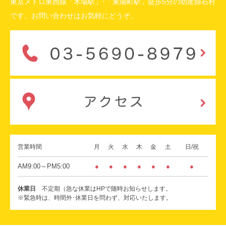
東京メトロ東西線「木場駅」･「東陽町駅」徒歩5分の助産婦石村
です。お問い合わせはお気軽にどうぞ。
営業時間
月
火
水
木
金
土
日/祝
AM9:00～PM5:00
●
●
●
●
●
●
●
休業日
不定期（急な休業はHPで随時お知らせします。
※緊急時は、時間外･休業日を問わず、対応いたします。