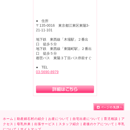
● 住所
〒135-0016 東京都江東区東陽3-
21-11-101
地下鉄 東西線「木場駅」２番出
口 徒歩５分
地下鉄 東西線「東陽町駅」２番出
口 徒歩５分
都営バス 東陽３丁目バス停前すぐ
● TEL
03-5690-8979
ホーム
|
助産婦石村の紹介
|
お産について
|
自宅出産について
|
育児相談
|
ア
クセス
|
母乳外来
|
出張サービス
|
スタッフ紹介
|
産後のケアについて
|
卒乳
について
|
サイトマップ