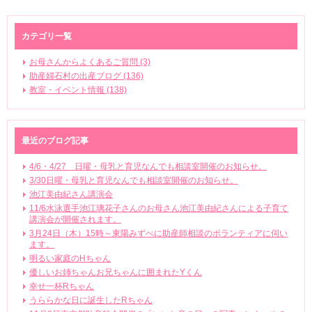
カテゴリ一覧
お母さんからよくあるご質問 (3)
助産婦石村の出産ブログ (136)
教室・イベント情報 (138)
最近のブログ記事
4/6・4/27 日曜・母乳と育児なんでも相談室開催のお知らせ。
3/30日曜・母乳と育児なんでも相談室開催のお知らせ。
池江美由紀さん講演会
11/6水泳選手池江璃花子さんのお母さん池江美由紀さんによる子育て
講演会が開催されます。
3月24日（木）15時～東陽みずべに助産師相談のボランティアに伺い
ます。
明るい家庭のHちゃん
優しいお姉ちゃんお兄ちゃんに囲まれたYくん
幸せ一杯Rちゃん
うららかな日に誕生したRちゃん