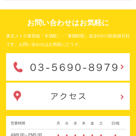
お問い合わせはお気軽に
東京メトロ東西線「木場駅」･「東陽町駅」徒歩5分の助産婦石村
です。お問い合わせはお気軽にどうぞ。
営業時間
月
火
水
木
金
土
日/祝
AM9:00～PM5:00
●
●
●
●
●
●
●