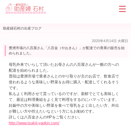
助産婦石村の出産ブログ
2020年4月14日 火曜日
豊洲市場の八百屋さん「八百金（やおきん）」が配達での青果の販売を始
められました。
母乳外来でいらして頂いたお母さんの八百屋さんが一般の方への
配達を始められました。
普段は豊洲市場で業者さんとのやり取りが主のお店で、飲食店で
使われるような美味しい野菜をお得に購入・配達してくれるそう
です。
私もよく利用させて貰っているのですが、新鮮でとても美味しく
て、最近は料理番組をよく見て料理をするのにハマっています。
妊娠中の方や美味しい野菜を食べて母乳をよく出したい方、外出
が難しい方や控えたいなという方にもお勧めです。
詳しくは八百金さんのHPをご覧ください。
http://www.tsukiji-yaokin.com/