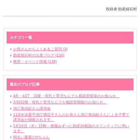
投稿者 助産婦石村
カテゴリ一覧
お母さんからよくあるご質問 (3)
助産婦石村の出産ブログ (136)
教室・イベント情報 (138)
最近のブログ記事
4/6・4/27 日曜・母乳と育児なんでも相談室開催のお知らせ。
3/30日曜・母乳と育児なんでも相談室開催のお知らせ。
池江美由紀さん講演会
11/6水泳選手池江璃花子さんのお母さん池江美由紀さんによる子育て
講演会が開催されます。
3月24日（木）15時～東陽みずべに助産師相談のボランティアに伺い
ます。
明るい家庭のHちゃん