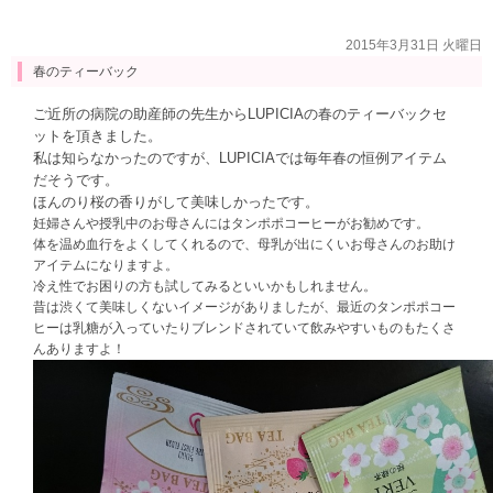
2015年3月31日 火曜日
春のティーバック
ご近所の病院の助産師の先生からLUPICIAの春のティーバックセ
ットを頂きました。
私は知らなかったのですが、LUPICIAでは毎年春の恒例アイテム
だそうです。
ほんのり桜の香りがして美味しかったです。
妊婦さんや授乳中のお母さんにはタンポポコーヒーがお勧めです。
体を温め血行をよくしてくれるので、母乳が出にくいお母さんのお助け
アイテムになりますよ。
冷え性でお困りの方も試してみるといいかもしれません。
昔は渋くて美味しくないイメージがありましたが、最近のタンポポコー
ヒーは乳糖が入っていたりブレンドされていて飲みやすいものもたくさ
んありますよ！