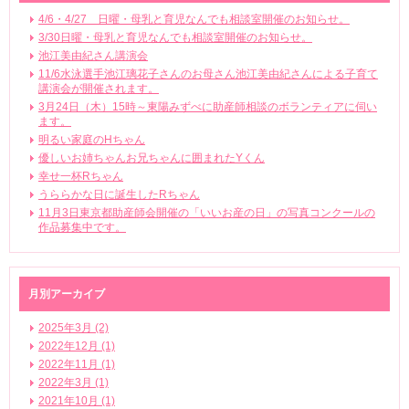
4/6・4/27 日曜・母乳と育児なんでも相談室開催のお知らせ。
3/30日曜・母乳と育児なんでも相談室開催のお知らせ。
池江美由紀さん講演会
11/6水泳選手池江璃花子さんのお母さん池江美由紀さんによる子育て
講演会が開催されます。
3月24日（木）15時～東陽みずべに助産師相談のボランティアに伺い
ます。
明るい家庭のHちゃん
優しいお姉ちゃんお兄ちゃんに囲まれたYくん
幸せ一杯Rちゃん
うららかな日に誕生したRちゃん
11月3日東京都助産師会開催の「いいお産の日」の写真コンクールの
作品募集中です。
月別アーカイブ
2025年3月 (2)
2022年12月 (1)
2022年11月 (1)
2022年3月 (1)
2021年10月 (1)