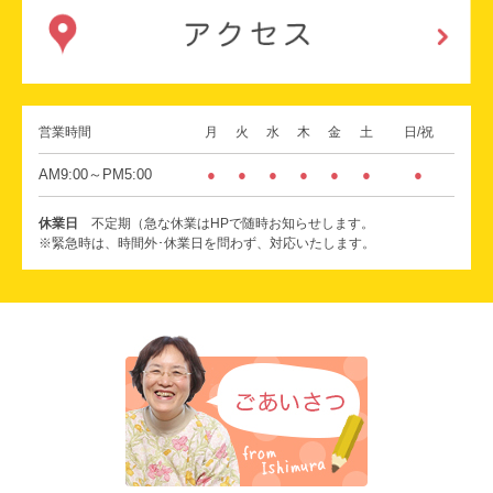
営業時間
月
火
水
木
金
土
日/祝
AM9:00～PM5:00
●
●
●
●
●
●
●
休業日
不定期（急な休業はHPで随時お知らせします。
※緊急時は、時間外･休業日を問わず、対応いたします。