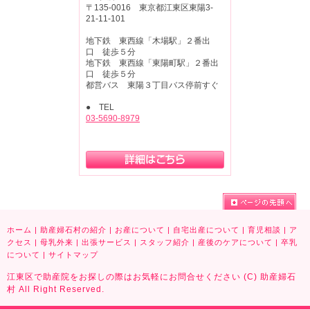
〒135-0016 東京都江東区東陽3-
21-11-101
地下鉄 東西線「木場駅」２番出
口 徒歩５分
地下鉄 東西線「東陽町駅」２番出
口 徒歩５分
都営バス 東陽３丁目バス停前すぐ
● TEL
03-5690-8979
ホーム
|
助産婦石村の紹介
|
お産について
|
自宅出産について
|
育児相談
|
ア
クセス
|
母乳外来
|
出張サービス
|
スタッフ紹介
|
産後のケアについて
|
卒乳
について
|
サイトマップ
江東区で助産院をお探しの際はお気軽にお問合せください (C) 助産婦石
村 All Right Reserved.