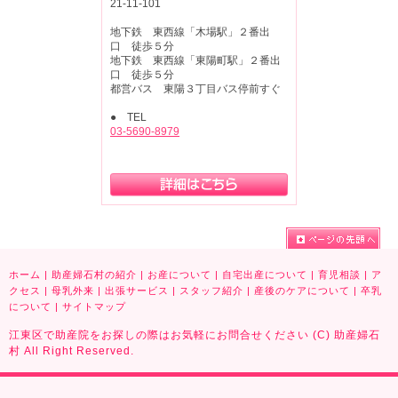
21-11-101
地下鉄 東西線「木場駅」２番出
口 徒歩５分
地下鉄 東西線「東陽町駅」２番出
口 徒歩５分
都営バス 東陽３丁目バス停前すぐ
● TEL
03-5690-8979
ホーム
|
助産婦石村の紹介
|
お産について
|
自宅出産について
|
育児相談
|
ア
クセス
|
母乳外来
|
出張サービス
|
スタッフ紹介
|
産後のケアについて
|
卒乳
について
|
サイトマップ
江東区で助産院をお探しの際はお気軽にお問合せください (C) 助産婦石
村 All Right Reserved.