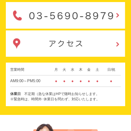
営業時間
月
火
水
木
金
土
日/祝
AM9:00～PM5:00
●
●
●
●
●
●
●
休業日
不定期（急な休業はHPで随時お知らせします。
※緊急時は、時間外･休業日を問わず、対応いたします。