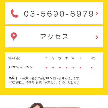
営業時間
月
火
水
木
金
土
日/祝
AM9:00～PM5:00
●
●
●
●
●
●
●
休業日
不定期（急な休業はHPで随時お知らせします。
※緊急時は、時間外･休業日を問わず、対応いたします。