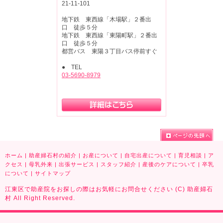
21-11-101
地下鉄 東西線「木場駅」２番出
口 徒歩５分
地下鉄 東西線「東陽町駅」２番出
口 徒歩５分
都営バス 東陽３丁目バス停前すぐ
● TEL
03-5690-8979
ホーム
|
助産婦石村の紹介
|
お産について
|
自宅出産について
|
育児相談
|
ア
クセス
|
母乳外来
|
出張サービス
|
スタッフ紹介
|
産後のケアについて
|
卒乳
について
|
サイトマップ
江東区で助産院をお探しの際はお気軽にお問合せください (C) 助産婦石
村 All Right Reserved.