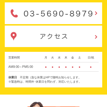
営業時間
月
火
水
木
金
土
日/祝
AM9:00～PM5:00
●
●
●
●
●
●
●
休業日
不定期（急な休業はHPで随時お知らせします。
※緊急時は、時間外･休業日を問わず、対応いたします。