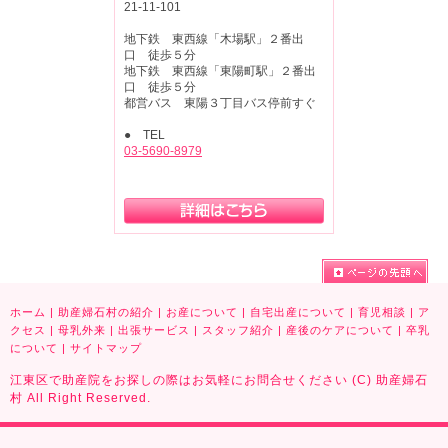
21-11-101
地下鉄 東西線「木場駅」２番出
口 徒歩５分
地下鉄 東西線「東陽町駅」２番出
口 徒歩５分
都営バス 東陽３丁目バス停前すぐ
● TEL
03-5690-8979
ホーム
|
助産婦石村の紹介
|
お産について
|
自宅出産について
|
育児相談
|
ア
クセス
|
母乳外来
|
出張サービス
|
スタッフ紹介
|
産後のケアについて
|
卒乳
について
|
サイトマップ
江東区で助産院をお探しの際はお気軽にお問合せください (C) 助産婦石
村 All Right Reserved.