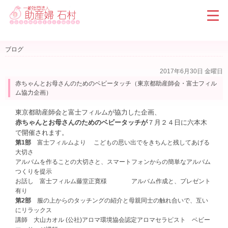
ブログ
2017年6月30日 金曜日
赤ちゃんとお母さんのためのベビータッチ（東京都助産師会・富士フィル
ム協力企画）
東京都助産師会と富士フィルムが協力した企画、
赤ちゃんとお母さんのためのベビータッチが
７月２４日に六本木
で開催されます。
第1部
富士フィルムより こどもの思い出でをきちんと残してあげる
大切さ
アルバムを作ることの大切さと、スマートフォンからの簡単なアルバム
つくりを提示
お話し 富士フィルム藤堂正寛様 アルバム作成と、プレゼント
有り
第2部
服の上からのタッチングの紹介と母親同士の触れ合いで、互い
にリラックス
講師 大山カオル (公社)アロマ環境協会認定アロマセラピスト ベビー