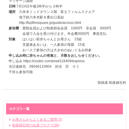
マッサージ講師
日時
7月24日午後1時半から３時半
場所
六本木ミッドタウン２階 富士フィルムスクエア
地下鉄六本木駅８番出口直結
http://fujifilmsquare.jp/guide/access.html
参加費
賛助会員および助産師会会員 1000円 非会員 3000円
会場で入会を受け付けます。年会費3000円 事前支払
対象
はいはい前赤ちゃんとお母さん 15組
支援者あるいは、一人参加の母親 15名
お一人で参加の方は大きめのぬいぐるみ持参
申し込み時に赤ちゃんの有無と、月数をおしらせください。
申し込み https://coubic.com/jmat/118409/express
当日連絡先 09046110904 担当 宗 そう
子供も参加可能
投稿者 助産婦石村
カテゴリ一覧
お母さんからよくあるご質問 (3)
助産婦石村の出産ブログ (136)