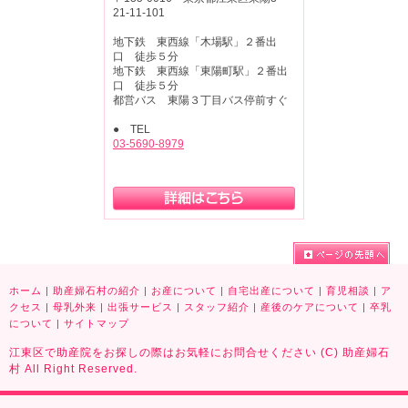
21-11-101
地下鉄 東西線「木場駅」２番出
口 徒歩５分
地下鉄 東西線「東陽町駅」２番出
口 徒歩５分
都営バス 東陽３丁目バス停前すぐ
● TEL
03-5690-8979
ホーム
|
助産婦石村の紹介
|
お産について
|
自宅出産について
|
育児相談
|
ア
クセス
|
母乳外来
|
出張サービス
|
スタッフ紹介
|
産後のケアについて
|
卒乳
について
|
サイトマップ
江東区で助産院をお探しの際はお気軽にお問合せください (C) 助産婦石
村 All Right Reserved.