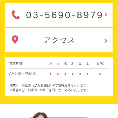
営業時間
月
火
水
木
金
土
日/祝
AM9:00～PM5:00
●
●
●
●
●
●
●
休業日
不定期（急な休業はHPで随時お知らせします。
※緊急時は、時間外･休業日を問わず、対応いたします。