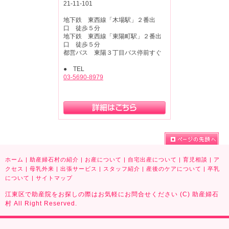
21-11-101
地下鉄 東西線「木場駅」２番出
口 徒歩５分
地下鉄 東西線「東陽町駅」２番出
口 徒歩５分
都営バス 東陽３丁目バス停前すぐ
● TEL
03-5690-8979
ホーム
|
助産婦石村の紹介
|
お産について
|
自宅出産について
|
育児相談
|
ア
クセス
|
母乳外来
|
出張サービス
|
スタッフ紹介
|
産後のケアについて
|
卒乳
について
|
サイトマップ
江東区で助産院をお探しの際はお気軽にお問合せください (C) 助産婦石
村 All Right Reserved.