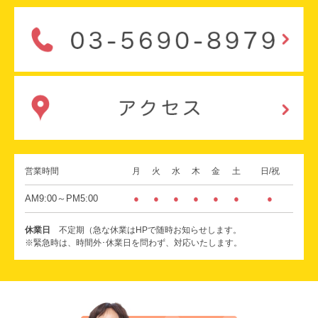
営業時間
月
火
水
木
金
土
日/祝
AM9:00～PM5:00
●
●
●
●
●
●
●
休業日
不定期（急な休業はHPで随時お知らせします。
※緊急時は、時間外･休業日を問わず、対応いたします。