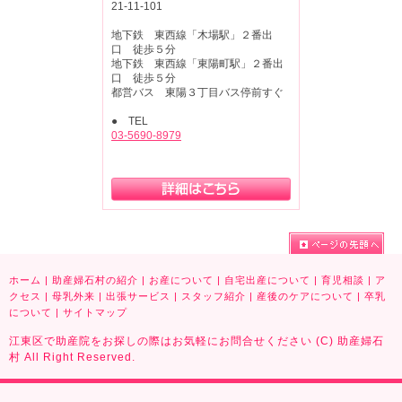
21-11-101
地下鉄 東西線「木場駅」２番出
口 徒歩５分
地下鉄 東西線「東陽町駅」２番出
口 徒歩５分
都営バス 東陽３丁目バス停前すぐ
● TEL
03-5690-8979
ホーム
|
助産婦石村の紹介
|
お産について
|
自宅出産について
|
育児相談
|
ア
クセス
|
母乳外来
|
出張サービス
|
スタッフ紹介
|
産後のケアについて
|
卒乳
について
|
サイトマップ
江東区で助産院をお探しの際はお気軽にお問合せください (C) 助産婦石
村 All Right Reserved.