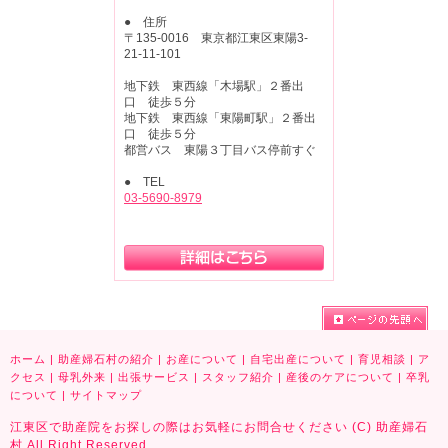
● 住所
〒135-0016 東京都江東区東陽3-
21-11-101
地下鉄 東西線「木場駅」２番出
口 徒歩５分
地下鉄 東西線「東陽町駅」２番出
口 徒歩５分
都営バス 東陽３丁目バス停前すぐ
● TEL
03-5690-8979
ホーム
|
助産婦石村の紹介
|
お産について
|
自宅出産について
|
育児相談
|
ア
クセス
|
母乳外来
|
出張サービス
|
スタッフ紹介
|
産後のケアについて
|
卒乳
について
|
サイトマップ
江東区で助産院をお探しの際はお気軽にお問合せください (C) 助産婦石
村 All Right Reserved.