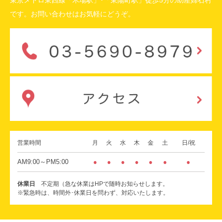
東京メトロ東西線「木場駅」･「東陽町駅」徒歩5分の助産婦石村
です。お問い合わせはお気軽にどうぞ。
営業時間
月
火
水
木
金
土
日/祝
AM9:00～PM5:00
●
●
●
●
●
●
●
休業日
不定期（急な休業はHPで随時お知らせします。
※緊急時は、時間外･休業日を問わず、対応いたします。