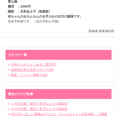
要な物
費用 ：2000円
講師 ：石村あさ子（助産師）
赤ちゃんのおちんちんのお手入れの仕方の講座です。
完全予約制です。（当日予約も可能）
投稿者 助産婦石村
カテゴリ一覧
お母さんからよくあるご質問 (3)
助産婦石村の出産ブログ (136)
教室・イベント情報 (138)
最近のブログ記事
７月の日曜・母乳と育児なんでも相談室
６月の日曜・母乳と育児なんでも相談室
6月 6日（土）に東陽みずべにて「やってみよう！沐浴体験」 が開催