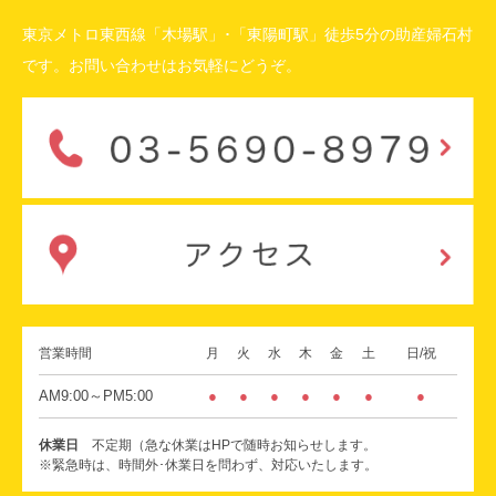
東京メトロ東西線「木場駅」･「東陽町駅」徒歩5分の助産婦石村
です。お問い合わせはお気軽にどうぞ。
営業時間
月
火
水
木
金
土
日/祝
AM9:00～PM5:00
●
●
●
●
●
●
●
休業日
不定期（急な休業はHPで随時お知らせします。
※緊急時は、時間外･休業日を問わず、対応いたします。