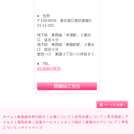
● 住所
〒135-0016 東京都江東区東陽3-
21-11-101
地下鉄 東西線「木場駅」２番出
口 徒歩５分
地下鉄 東西線「東陽町駅」２番出
口 徒歩５分
都営バス 東陽３丁目バス停前すぐ
● TEL
03-5690-8979
ホーム
|
助産婦石村の紹介
|
お産について
|
自宅出産について
|
育児相談
|
ア
クセス
|
母乳外来
|
出張サービス
|
スタッフ紹介
|
産後のケアについて
|
卒乳
について
|
サイトマップ