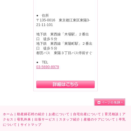
● 住所
〒135-0016 東京都江東区東陽3-
21-11-101
地下鉄 東西線「木場駅」２番出
口 徒歩５分
地下鉄 東西線「東陽町駅」２番出
口 徒歩５分
都営バス 東陽３丁目バス停前すぐ
● TEL
03-5690-8979
ホーム
|
助産婦石村の紹介
|
お産について
|
自宅出産について
|
育児相談
|
ア
クセス
|
母乳外来
|
出張サービス
|
スタッフ紹介
|
産後のケアについて
|
卒乳
について
|
サイトマップ