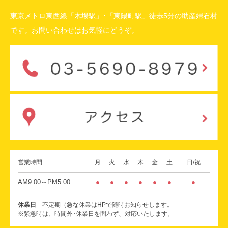
東京メトロ東西線「木場駅」･「東陽町駅」徒歩5分の助産婦石村
です。お問い合わせはお気軽にどうぞ。
営業時間
月
火
水
木
金
土
日/祝
AM9:00～PM5:00
●
●
●
●
●
●
●
休業日
不定期（急な休業はHPで随時お知らせします。
※緊急時は、時間外･休業日を問わず、対応いたします。