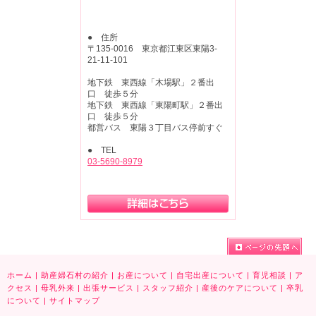
● 住所
〒135-0016 東京都江東区東陽3-
21-11-101
地下鉄 東西線「木場駅」２番出
口 徒歩５分
地下鉄 東西線「東陽町駅」２番出
口 徒歩５分
都営バス 東陽３丁目バス停前すぐ
● TEL
03-5690-8979
ホーム
|
助産婦石村の紹介
|
お産について
|
自宅出産について
|
育児相談
|
ア
クセス
|
母乳外来
|
出張サービス
|
スタッフ紹介
|
産後のケアについて
|
卒乳
について
|
サイトマップ