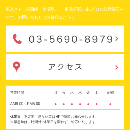
東京メトロ東西線「木場駅」･「東陽町駅」徒歩5分の助産婦石村
です。お問い合わせはお気軽にどうぞ。
営業時間
月
火
水
木
金
土
日/祝
AM9:00～PM5:00
●
●
●
●
●
●
●
休業日
不定期（急な休業はHPで随時お知らせします。
※緊急時は、時間外･休業日を問わず、対応いたします。