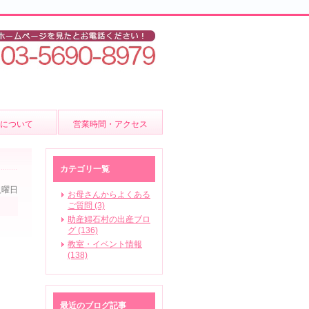
後について
営業時間・アクセス
ア
カテゴリ一覧
火曜日
お母さんからよくある
ご質問 (3)
助産婦石村の出産ブロ
いて
グ (136)
教室・イベント情報
(138)
ビス
最近のブログ記事