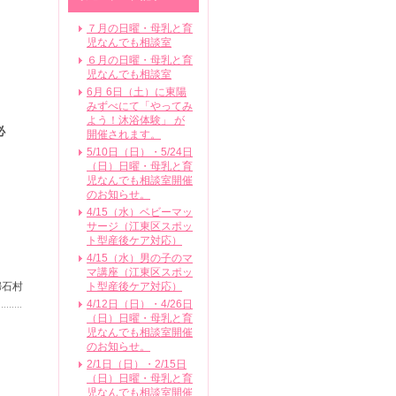
７月の日曜・母乳と育
児なんでも相談室
６月の日曜・母乳と育
児なんでも相談室
6月 6日（土）に東陽
みずべにて「やってみ
よう！沐浴体験」 が
必
開催されます。
5/10日（日）・5/24日
（日）日曜・母乳と育
児なんでも相談室開催
のお知らせ。
4/15（水）ベビーマッ
サージ（江東区スポッ
ト型産後ケア対応）
4/15（水）男の子のマ
マ講座（江東区スポッ
婦石村
ト型産後ケア対応）
4/12日（日）・4/26日
（日）日曜・母乳と育
児なんでも相談室開催
のお知らせ。
2/1日（日）・2/15日
（日）日曜・母乳と育
児なんでも相談室開催