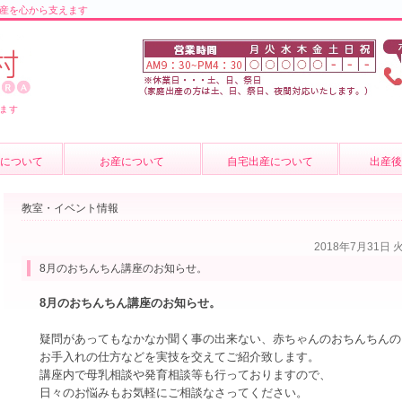
産を心から支えます
ます
について
お産について
自宅出産について
出産
の紹介
お産について
産後のケ
教室・イベント情報
介
妊婦健診
育児相談
2018年7月31日 
質問
費用について
母乳外来
8月のおちんちん講座のお知らせ。
卒乳につ
8月のおちんちん講座のお知らせ。
出張サー
疑問があってもなかなか聞く事の出来ない、赤ちゃんのおちんちんの
お手入れの仕方などを実技を交えてご紹介致します。
講座内で母乳相談や発育相談等も行っておりますので、
日々のお悩みもお気軽にご相談なさってください。