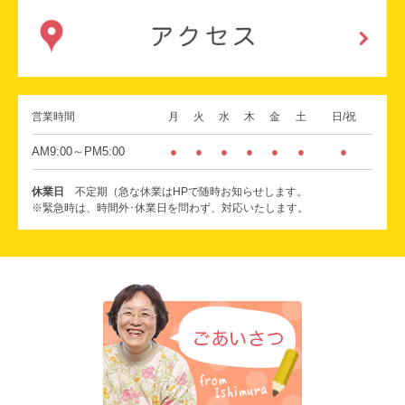
営業時間
月
火
水
木
金
土
日/祝
AM9:00～PM5:00
●
●
●
●
●
●
●
休業日
不定期（急な休業はHPで随時お知らせします。
※緊急時は、時間外･休業日を問わず、対応いたします。