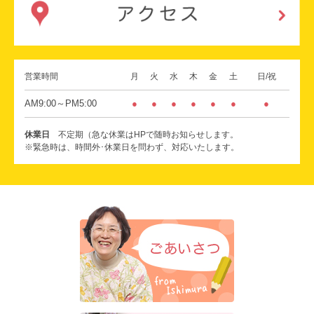
営業時間
月
火
水
木
金
土
日/祝
AM9:00～PM5:00
●
●
●
●
●
●
●
休業日
不定期（急な休業はHPで随時お知らせします。
※緊急時は、時間外･休業日を問わず、対応いたします。