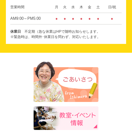
営業時間
月
火
水
木
金
土
日/祝
AM9:00～PM5:00
●
●
●
●
●
●
●
休業日
不定期（急な休業はHPで随時お知らせします。
※緊急時は、時間外･休業日を問わず、対応いたします。