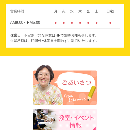
営業時間
月
火
水
木
金
土
日/祝
AM9:00～PM5:00
●
●
●
●
●
●
●
休業日
不定期（急な休業はHPで随時お知らせします。
※緊急時は、時間外･休業日を問わず、対応いたします。