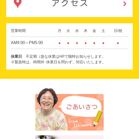
営業時間
月
火
水
木
金
土
日/祝
AM9:00～PM5:00
●
●
●
●
●
●
●
休業日
不定期（急な休業はHPで随時お知らせします。
※緊急時は、時間外･休業日を問わず、対応いたします。