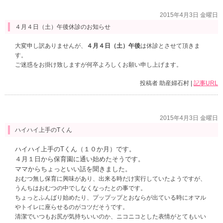
2015年4月3日 金曜日
４月４日（土）午後休診のお知らせ
大変申し訳ありませんが、
４月４日（土）午後
は休診とさせて頂きま
す。
ご迷惑をお掛け致しますが何卒よろしくお願い申し上げます。
投稿者 助産婦石村 |
記事URL
2015年4月3日 金曜日
ハイハイ上手のTくん
ハイハイ上手のTくん（１０か月）です。
４月１日から保育園に通い始めたそうです。
ママからちょっといい話を聞きました。
おむつ無し保育に興味があり、出来る時だけ実行していたようですが、
うんちはおむつの中でしなくなったとの事です。
ちょっとふんばり始めたり、プップップとおならが出ている時にオマル
やトイレに座らせるのがコツだそうです。
清潔でいつもお尻が気持ちいいのか、ニコニコとした表情がとてもいい