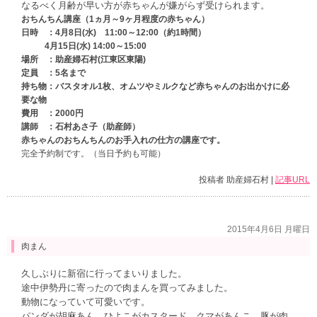
なるべく月齢が早い方が赤ちゃんが嫌がらず受けられます。
おちんちん講座（1ヵ月～9ヶ月程度の赤ちゃん）
日時 ：4月8日(水) 11:00～12:00（約1時間）
4月15日(水) 14:00～15:00
場所 ：助産婦石村(江東区東陽)
定員 ：5名まで
持ち物：バスタオル1枚、オムツやミルクなど赤ちゃんのお出かけに必
要な物
費用 ：2000円
講師 ：石村あさ子（助産師）
赤ちゃんのおちんちんのお手入れの仕方の講座です。
完全予約制です。（当日予約も可能）
投稿者 助産婦石村 |
記事URL
2015年4月6日 月曜日
肉まん
久しぶりに新宿に行ってまいりました。
途中伊勢丹に寄ったので肉まんを買ってみました。
動物になっていて可愛いです。
パンダが胡麻あん、ひよこがカスタード、クマがあんこ、豚が肉