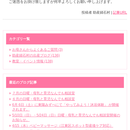
ご迷惑をお掛け致しますが何卒よろしくお願い申し上げます。
投稿者 助産婦石村 |
記事URL
カテゴリ一覧
お母さんからよくあるご質問 (3)
助産婦石村の出産ブログ (136)
教室・イベント情報 (138)
最近のブログ記事
７月の日曜・母乳と育児なんでも相談室
６月の日曜・母乳と育児なんでも相談室
6月 6日（土）に東陽みずべにて「やってみよう！沐浴体験」 が開催
されます。
5/10日（日）・5/24日（日）日曜・母乳と育児なんでも相談室開催の
お知らせ。
4/15（水）ベビーマッサージ（江東区スポット型産後ケア対応）