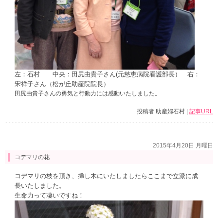
左：石村 中央：田尻由貴子さん(元慈恵病院看護部長） 右：
宋祥子さん（松が丘助産院院長）
田尻由貴子さんの勇気と行動力には感動いたしました。
投稿者 助産婦石村 |
記事URL
2015年4月20日 月曜日
コデマリの花
コデマリの枝を頂き、挿し木にいたしましたらここまで立派に成
長いたしました。
生命力って凄いですね！