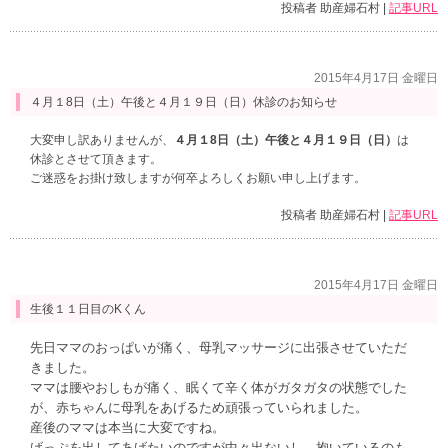
投稿者 助産婦石村 |
記事URL
2015年4月17日 金曜日
４月１8日（土）午後と４月１９日（日）休診のお知らせ
大変申し訳ありませんが、
４月１8日（土）午後と４月１９日（日）
は
休診とさせて頂きます。
ご迷惑をお掛け致しますが何卒よろしくお願い申し上げます。
投稿者 助産婦石村 |
記事URL
2015年4月17日 金曜日
生後１１日目のKくん
先日ママのおっぱいが痛く、母乳マッサージに出張させていただ
きました。
ママは腰やおしもが痛く、眠くて辛く体がガタガタの状態でした
が、赤ちゃんに母乳をあげるため頑張っていられました。
産後のママは本当に大変ですね。
げっぷを出してあげたいのですが中々出ないし、抱いているのも