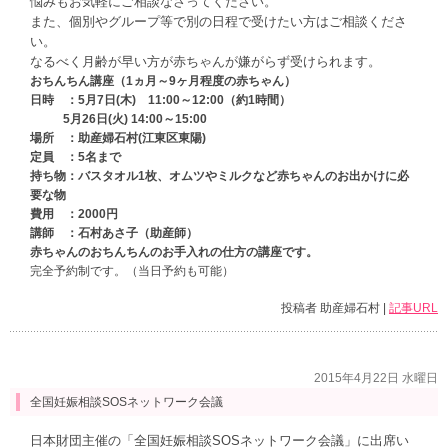
悩みもお気軽にご相談なさってください。
また、個別やグループ等で別の日程で受けたい方はご相談くださ
い。
なるべく月齢が早い方が赤ちゃんが嫌がらず受けられます。
おちんちん講座（1ヵ月～9ヶ月程度の赤ちゃん）
日時 ：5月7日(木) 11:00～12:00（約1時間）
5月26日(火) 14:00～15:00
場所 ：助産婦石村(江東区東陽)
定員 ：5名まで
持ち物：バスタオル1枚、オムツやミルクなど赤ちゃんのお出かけに必
要な物
費用 ：2000円
講師 ：石村あさ子（助産師）
赤ちゃんのおちんちんのお手入れの仕方の講座です。
完全予約制です。（当日予約も可能）
投稿者 助産婦石村 |
記事URL
2015年4月22日 水曜日
全国妊娠相談SOSネットワーク会議
日本財団主催の「全国妊娠相談SOSネットワーク会議」に出席い