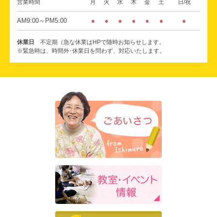
営業時間
月
火
水
木
金
土
日/祝
AM9:00～PM5:00
●
●
●
●
●
●
●
休業日
不定期（急な休業はHPで随時お知らせします。
※緊急時は、時間外･休業日を問わず、対応いたします。