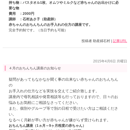
持ち物：バスタオル1枚、オムツやミルクなど赤ちゃんのお出かけに必
要な物
費用 ：2000円
講師 ：石村あさ子（助産師）
赤ちゃんのおちんちんのお手入れの仕方の講座です。
完全予約制です。（当日予約も可能）
投稿者 助産婦石村 |
記事URL
2015年4月6日 月曜日
４月のおちんちん講座のお知らせ
疑問があってもなかなか聞く事の出来ない赤ちゃんのおちんちん
の
お手入れの仕方などを実技を交えてご紹介致します。
講座内で母乳相談や発育相談等も行っておりますので、日々のお
悩みもお気軽にご相談なさってください。
また、個別やグループ等で別の日程で受けたい方はご相談くださ
い。
なるべく月齢が早い方が赤ちゃんが嫌がらず受けられます。
おちんちん講座（1ヵ月～9ヶ月程度の赤ちゃん）