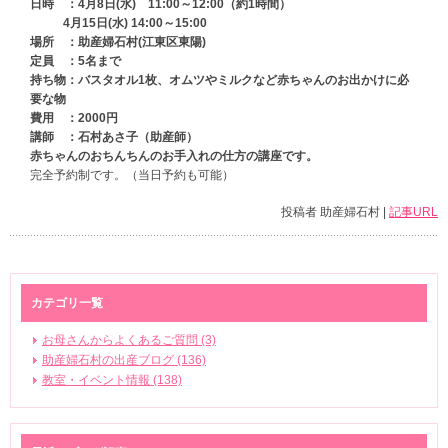
日時 ：4月8日(水) 11:00～12:00（約1時間）
4月15日(水) 14:00～15:00
場所 ：助産婦石村(江東区東陽)
定員 ：5名まで
持ち物：バスタオル1枚、オムツやミルクなど赤ちゃんのお出かけに必
要な物
費用 ：2000円
講師 ：石村あさ子（助産師）
赤ちゃんのおちんちんのお手入れの仕方の講座です。
完全予約制です。（当日予約も可能）
投稿者 助産婦石村 |
記事URL
カテゴリ一覧
お母さんからよくあるご質問 (3)
助産婦石村の出産ブログ (136)
教室・イベント情報 (138)