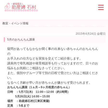
教室・イベント情報
2015年4月24日 金曜日
5月のおちんちん講座
疑問があってもなかなか聞く事の出来ない赤ちゃんのおちんちん
の
お手入れの仕方などを実技を交えてご紹介致します。
講座内で母乳相談や発育相談等も行っておりますので、日々のお
悩みもお気軽にご相談なさってください。
また、個別やグループ等で別の日程で受けたい方はご相談くださ
い。
なるべく月齢が早い方が赤ちゃんが嫌がらず受けられます。
おちんちん講座（1ヵ月～9ヶ月程度の赤ちゃん）
日時 ：5月7日(木) 11:00～12:00（約1時間）
5月26日(火) 14:00～15:00
場所 ：助産婦石村(江東区東陽)
定員 ：5名まで