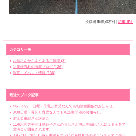
投稿者 助産婦石村 |
記事URL
カテゴリ一覧
お母さんからよくあるご質問 (3)
助産婦石村の出産ブログ (136)
教室・イベント情報 (138)
最近のブログ記事
4/6・4/27 日曜・母乳と育児なんでも相談室開催のお知らせ。
3/30日曜・母乳と育児なんでも相談室開催のお知らせ。
池江美由紀さん講演会
11/6水泳選手池江璃花子さんのお母さん池江美由紀さんによる子育て
講演会が開催されます。
3月24日（木）15時～東陽みずべに助産師相談のボランティアに伺い