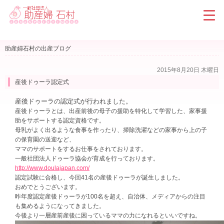
助産婦石村の出産ブログ
2015年8月20日 木曜日
産後ドゥーラ認定式
産後ドゥーラの認定式が行われました。
産後ドゥーラとは、出産前後の母子の援助を特化して学習した、家事援
助をサポートする認定資格です。
母乳がよく出るような食事を作ったり、掃除洗濯などの家事から上の子
の保育園の送迎など、
ママのサポートをするお仕事をされております。
一般社団法人ドゥーラ協会が育成を行っております。
http://www.doulajapan.com/
認定試験に合格し、今回41名の産後ドゥーラが誕生しました。
おめでとうございます。
昨年度認定産後ドゥーラが100名を超え、自治体、メディアからの注目
も集めるようになってきました。
今後より一層産前産後に困っているママの力になれるといいですね。