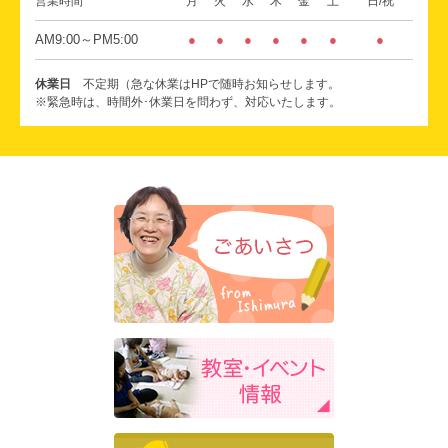
営業時間
月
火
水
木
金
土
日/祝
AM9:00～PM5:00
●
●
●
●
●
●
●
休業日
不定期（急な休業はHPで随時お知らせします。
※緊急時は、時間外･休業日を問わず、対応いたします。