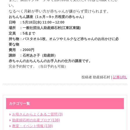
い。
なるべく月齢が早い方が赤ちゃんが嫌がらず受けられます。
おちんちん講座（1ヵ月～9ヶ月程度の赤ちゃん）
日時 ：5月18日(水) 11:00～12:00
場所 ：一般社団法人助産婦石村(江東区東陽)
定員 ：5名まで
持ち物：バスタオル1枚、オムツやミルクなど赤ちゃんのお出かけに必
要な物
費用 ：2000円
講師 ：石村あさ子（助産師）
赤ちゃんのおちんちんのお手入れの仕方の講座です。
完全予約制です。（当日予約も可能）
投稿者 助産婦石村 |
記事URL
カテゴリ一覧
お母さんからよくあるご質問 (3)
助産婦石村の出産ブログ (136)
教室・イベント情報 (138)