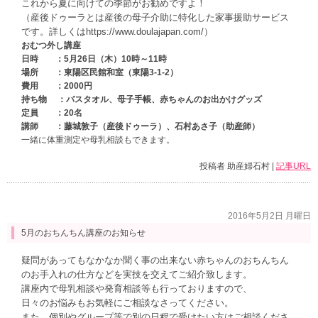
これから夏に向けての季節がお勧めですよ！
（産後ドゥーラとは産後の母子介助に特化した家事援助サービス
です。詳しくはhttps://www.doulajapan.com/）
おむつ外し講座
日時 ：5月26日（木）10時～11時
場所 ：東陽区民館和室（東陽3-1-2）
費用 ：2000円
持ち物 ：バスタオル、母子手帳、赤ちゃんのお出かけグッズ
定員 ：20名
講師 ：藤城敦子（産後ドゥーラ）、石村あさ子（助産師）
一緒に体重測定や母乳相談もできます。
投稿者 助産婦石村 |
記事URL
2016年5月2日 月曜日
5月のおちんちん講座のお知らせ
疑問があってもなかなか聞く事の出来ない赤ちゃんのおちんちん
のお手入れの仕方などを実技を交えてご紹介致します。
講座内で母乳相談や発育相談等も行っておりますので、
日々のお悩みもお気軽にご相談なさってください。
また、個別やグループ等で別の日程で受けたい方はご相談くださ