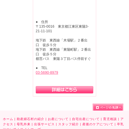
● 住所
〒135-0016 東京都江東区東陽3-
21-11-101
地下鉄 東西線「木場駅」２番出
口 徒歩５分
地下鉄 東西線「東陽町駅」２番出
口 徒歩５分
都営バス 東陽３丁目バス停前すぐ
● TEL
03-5690-8979
ホーム
|
助産婦石村の紹介
|
お産について
|
自宅出産について
|
育児相談
|
ア
クセス
|
母乳外来
|
出張サービス
|
スタッフ紹介
|
産後のケアについて
|
卒乳