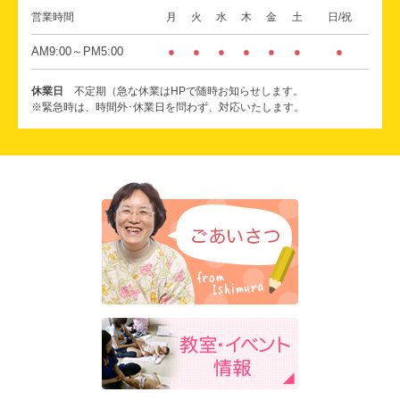
営業時間
月
火
水
木
金
土
日/祝
AM9:00～PM5:00
●
●
●
●
●
●
●
休業日
不定期（急な休業はHPで随時お知らせします。
※緊急時は、時間外･休業日を問わず、対応いたします。