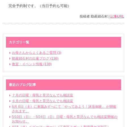
完全予約制です。（当日予約も可能）
投稿者 助産婦石村 |
記事URL
カテゴリ一覧
お母さんからよくあるご質問 (3)
助産婦石村の出産ブログ (136)
教室・イベント情報 (138)
最近のブログ記事
７月の日曜・母乳と育児なんでも相談室
６月の日曜・母乳と育児なんでも相談室
6月 6日（土）に東陽みずべにて「やってみよう！沐浴体験」 が開催
されます。
5/10日（日）・5/24日（日）日曜・母乳と育児なんでも相談室開催の
お知らせ。
4/15（水）ベビーマッサージ（江東区スポット型産後ケア対応）