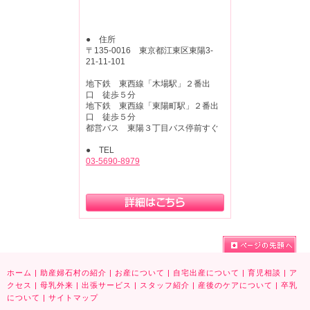
● 住所
〒135-0016 東京都江東区東陽3-
21-11-101
地下鉄 東西線「木場駅」２番出
口 徒歩５分
地下鉄 東西線「東陽町駅」２番出
口 徒歩５分
都営バス 東陽３丁目バス停前すぐ
● TEL
03-5690-8979
ホーム
|
助産婦石村の紹介
|
お産について
|
自宅出産について
|
育児相談
|
ア
クセス
|
母乳外来
|
出張サービス
|
スタッフ紹介
|
産後のケアについて
|
卒乳
について
|
サイトマップ