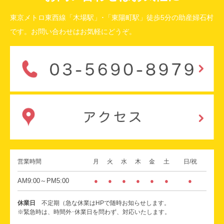
東京メトロ東西線「木場駅」･「東陽町駅」徒歩5分の助産婦石村
です。お問い合わせはお気軽にどうぞ。
営業時間
月
火
水
木
金
土
日/祝
AM9:00～PM5:00
●
●
●
●
●
●
●
休業日
不定期（急な休業はHPで随時お知らせします。
※緊急時は、時間外･休業日を問わず、対応いたします。