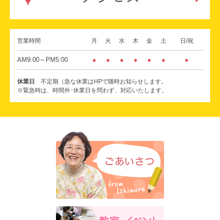
営業時間
月
火
水
木
金
土
日/祝
AM9:00～PM5:00
●
●
●
●
●
●
●
休業日
不定期（急な休業はHPで随時お知らせします。
※緊急時は、時間外･休業日を問わず、対応いたします。